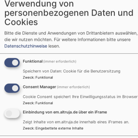
optimieren. Matomo kann ein Session-Cookie
Verwendung von
('MATOMO_SESSID') und ein Cookie ('matomo_ignore')
personenbezogenen Daten und
setzen, um Ihre Entscheidung für das Opt-Out zu
Cookies
speichern.
Bitte die Dienste und Anwendungen von Drittanbietern auswählen,
IP Anonymisierung
die wir nutzen möchten.
Für weitere Informationen bitte unsere
Datenschutzhinweise
lesen.
Wir haben auf dieser Website für Matomo die Funktion
IP-Anonymisierung aktiviert. Damit ein direkter
Funktional
(immer erforderlich)
Personenbezug ausgeschlossen kann, werden IP-
Adressen unmittelbar nach der Erhebung durch uns
Speichern von Daten: Cookie für die Benutzersitzung
gekürzt weiterverarbeitet. Die im Rahmen von Matomo
Zweck
:
Funktional
von Ihrem Browser übermittelte IP-Adresse wird nicht
Consent Manager
(immer erforderlich)
mit anderen Daten zusammengeführt. Es erfolgt keine
Cookie Consent speichert Ihre Einwilligungsstatus im Browser
Datenübertragung an Dritte. Die
Datenschutzerklärung
Zweck
:
Funktional
von Matomo finden Sie hier
. Wenn Sie den gesetzten
Einbindung von em.altruja.de über ein iFrame
Haken unten entfernen, werden Ihre Besuche auf dieser
Webseite von der Webanalyse Matomo nicht mehr
Zeigt Inhalte von em.altruja.de innerhalb eines iFrames an.
Zweck
:
Eingebettete externe Inhalte
erfasst. Sie haben die Möglichkeit zu verhindern, dass
von Ihnen hier getätigte Aktionen analysiert und