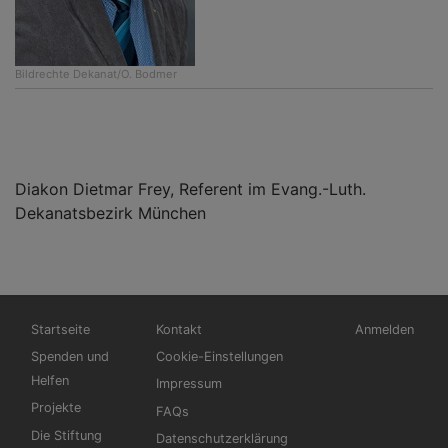
Bildrechte
Dekanat/O. Bodmer
Diakon Dietmar Frey, Referent im Evang.-Luth.
Dekanatsbezirk München
Hauptnavigation
Fußbereichsmenü
Benutzermen
Startseite
Kontakt
Anmelden
Spenden und
Cookie-Einstellungen
Helfen
Impressum
Projekte
FAQs
Die Stiftung
Datenschutzerklärung