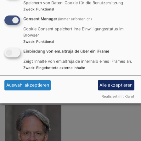
Speichern von Daten: Cookie für die Benutzersitzung
Zweck
:
Funktional
Bildrechte
Dekanat München/mck
Consent Manager
(immer erforderlich)
Cookie Consent speichert Ihre Einwilligungsstatus im
Browser
Zweck
:
Funktional
Einbindung von em.altruja.de über ein iFrame
Dr. Andreas Römer, Klinik für Physikalische Medizin,
Zeigt Inhalte von em.altruja.de innerhalb eines iFrames an.
Frührehabilitation und Geriatrie, München Klinik
Zweck
:
Eingebettete externe Inhalte
Schwabing
Auswahl akzeptieren
Alle akzeptieren
Realisiert mit Klaro!